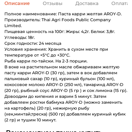
Описание
Отзывы
Доставка
Оплата
Полное наименование: Паста карри желтая AROY-D.
Производитель: Thai Agri Foods Public Company
Limited.
Пищевая ценность на 100г: Жиры: 4,2г. Белки: 3,8г.
Углеводы: 18г.
Срок годности: 24 месяца
Условия хранения: Хранить в сухом месте при
температуре от +5°С до +30°С.
Рыба карри по-тайски. На 2-3 порции.
В воке на растительном масле обжариваем желтую
пасту карри AROY-D (30 гр), затем в вок добавляем
пальмовый сахар (10 гр), куриный бульон (100 мл),
кокосовое молоко AROY-D (250 мл), тамаринд AROY-D
(20 гр), рыбный соус AROY-D (5 гр ) и сок лимона (15 гр).
Довоодим до кипения и варим 5 минут. Затем
добавляем ростки бабмука AROY-D (можно заменить
на картофель) (20 гр), нежирную рыбу
(хек,минтай,треска) (500 гр) добавляем куриный кубик
(2 гр) и тушим 10 минут.