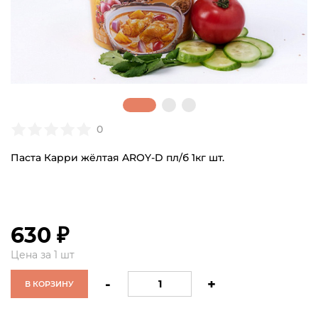
0
Паста Карри жёлтая AROY-D пл/б 1кг шт.
630 ₽
Цена за 1 шт
-
+
В КОРЗИНУ