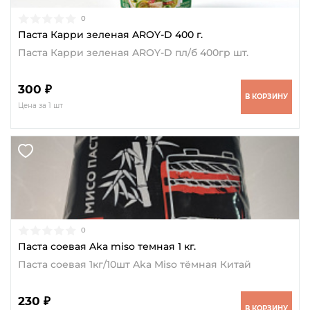
0
Паста Карри зеленая AROY-D 400 г.
Паста Карри зеленая AROY-D пл/б 400гр шт.
300 ₽
В КОРЗИНУ
Цена за 1 шт
0
Паста соевая Aka miso темная 1 кг.
Паста соевая 1кг/10шт Aka Miso тёмная Китай
230 ₽
В КОРЗИНУ