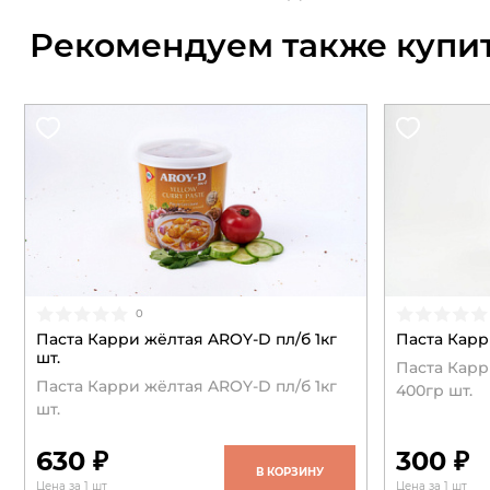
Рекомендуем также купи
0
Паста Карри жёлтая AROY-D пл/б 1кг
Паста Карр
шт.
Паста Карр
Паста Карри жёлтая AROY-D пл/б 1кг
400гр шт.
шт.
630 ₽
300 ₽
В КОРЗИНУ
Цена за 1 шт
Цена за 1 шт