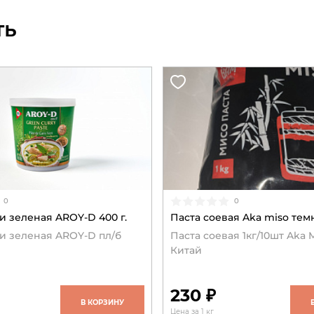
ть
0
0
и зеленая AROY-D 400 г.
Паста соевая Aka miso темна
и зеленая AROY-D пл/б
Паста соевая 1кг/10шт Aka 
Китай
230 ₽
В КОРЗИНУ
Цена за 1 кг