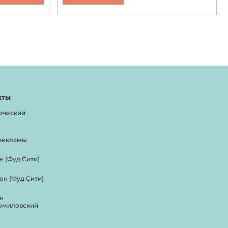
кты
рческий
рекламы
н (Фуд Сити)
он (Фуд Сити)
н
омиловский