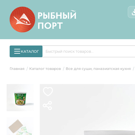
КАТАЛОГ
Главная
Каталог товаров
Все для суши, паназиатская кухня
/
/
/