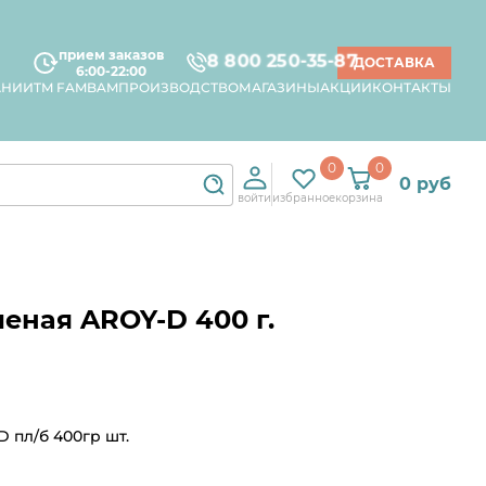
прием заказов
8 800 250-35-87
ДОСТАВКА
6:00-22:00
АНИИ
TM FAMBAM
ПРОИЗВОДСТВО
МАГАЗИНЫ
АКЦИИ
КОНТАКТЫ
0
0
0 руб
войти
избранное
корзина
еная AROY-D 400 г.
 пл/б 400гр шт.