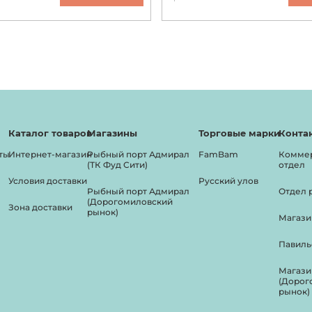
Каталог товаров
Магазины
Торговые марки
Конта
ты
Интернет-магазин
Рыбный порт Адмирал
FamBam
Комме
(ТК Фуд Сити)
отдел
Условия доставки
Русский улов
Рыбный порт Адмирал
Отдел 
(Дорогомиловский
Зона доставки
рынок)
Магази
Павиль
Магази
(Дорог
рынок)