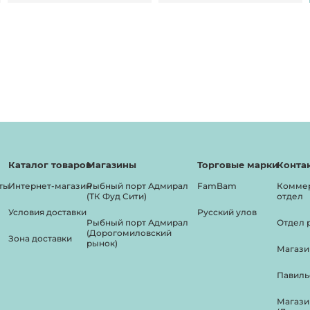
Каталог товаров
Магазины
Торговые марки
Конта
ты
Интернет-магазин
Рыбный порт Адмирал
FamBam
Комме
(ТК Фуд Сити)
отдел
Условия доставки
Русский улов
Рыбный порт Адмирал
Отдел 
(Дорогомиловский
Зона доставки
рынок)
Магази
Павиль
Магази