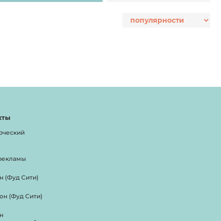
кты
рческий
рекламы
н (Фуд Сити)
он (Фуд Сити)
н