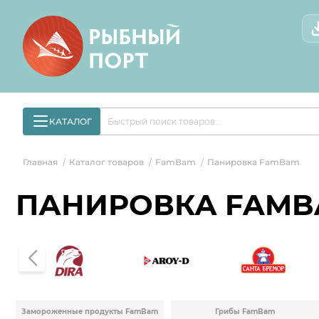
КАТАЛОГ
Главная
Каталог товаров
FamBam
Панировка FamBam
/
/
/
ПАНИРОВКА FAM
Замороженные продукты FamBam
Грибы FamBam