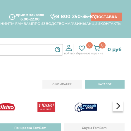
прием заказов
8 800 250-35-87
ДОСТАВКА
6:00-22:00
АНИИ
TM FAMBAM
ПРОИЗВОДСТВО
МАГАЗИНЫ
АКЦИИ
КОНТАКТЫ
0
0
0 руб
войти
избранное
корзина
О КОМПАНИИ
КАТАЛОГ
Панировка FamBam
Соусы FamBam