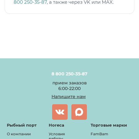
800 250-35-87
, а также через VK или MAX.
8 800 250-35-87
прием заказов
6:00-22:00
Напишите нам
Рыбный порт
Horeca
Торговые марки
О компании
Условия
FamBam
работы