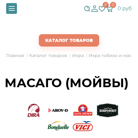
0
0
0 руб
СКАЧАТЬ ПРАЙС
КАТАЛОГ ТОВАРОВ
Главная
Каталог товаров
Икра
Икра тобико и масаг
/
/
/
МАСАГО (МОЙВЫ)