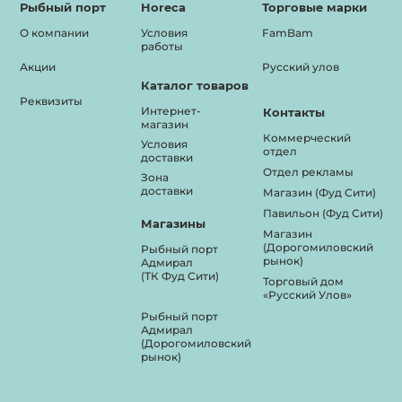
Рыбный порт
Horeca
Торговые марки
О компании
Условия
FamBam
работы
Акции
Русский улов
Каталог товаров
Реквизиты
Интернет-
Контакты
магазин
Коммерческий
Условия
отдел
доставки
Отдел рекламы
Зона
доставки
Магазин (Фуд Сити)
Павильон (Фуд Сити)
Магазины
Магазин
(Дорогомиловский
Рыбный порт
рынок)
Адмирал
(ТК Фуд Сити)
Торговый дом
«Русский Улов»
Рыбный порт
Адмирал
(Дорогомиловский
рынок)