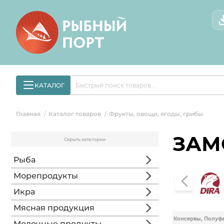
КАТАЛОГ
Главная
Каталог товаров
Фрукты, овощи, ягоды, грибы
/
/
ЗАМ
Скрыть категории
Рыба
Морепродукты
Икра
Мясная продукция
Консервы, Полуф
Молочные продукты