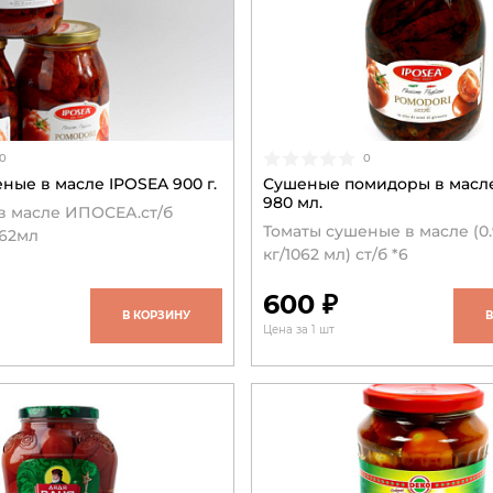
0
0
ные в масле IPOSEA 900 г.
Сушеные помидоры в масле
980 мл.
в масле ИПОСЕА.ст/б
Томаты сушеные в масле (0.9
062мл
кг/1062 мл) ст/б *6
600 ₽
В КОРЗИНУ
Цена за 1 шт