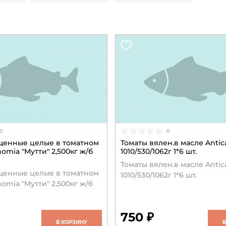
0
0
щенные целые в томатном
Томаты вялен.в масле Antic
omia "Мутти" 2,500кг ж/б
1010/530/1062г 1*6 шт.
Томаты вялен.в масле Antic
щенные целые в томатном
1010/530/1062г 1*6 шт.
omia "Мутти" 2,500кг ж/б
750 ₽
В КОРЗИНУ