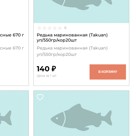
0
сные 670 г
Редька маринованная (Takuan)
уп/550гр/кор20шт
сные 670 г
Редька маринованная (Takuan)
уп/550гр/кор20шт
140 ₽
В КОРЗИНУ
Цена за 1 шт