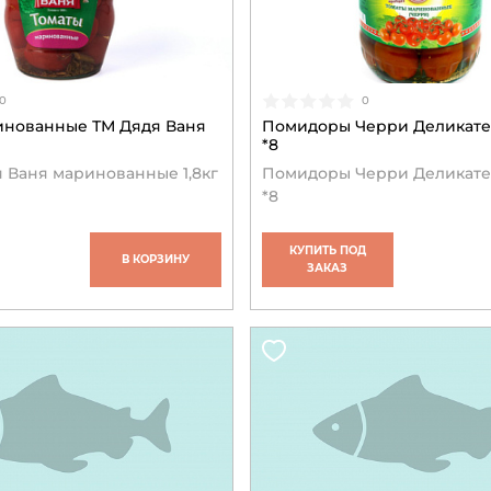
0
0
инованные ТМ Дядя Ваня
Помидоры Черри Деликате
*8
 Ваня маринованные 1,8кг
Помидоры Черри Деликате
*8
КУПИТЬ ПОД
В КОРЗИНУ
ЗАКАЗ