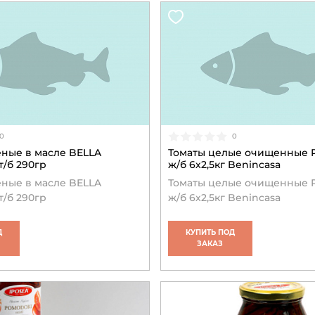
0
0
еные в масле BELLA
Томаты целые очищенные Pel
т/б 290гр
ж/б 6х2,5кг Benincasa
еные в масле BELLA
Томаты целые очищенные Pel
т/б 290гр
ж/б 6х2,5кг Benincasa
Д
КУПИТЬ ПОД
ЗАКАЗ