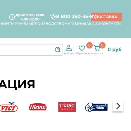
прием заказов
8 800 250-35-87
ДОСТАВКА
6:00-22:00
АНИИ
TM FAMBAM
ПРОИЗВОДСТВО
МАГАЗИНЫ
АКЦИИ
КОНТАКТЫ
0
0
0 руб
войти
избранное
корзина
ВАЦИЯ