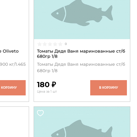
0
 Oliveto
Томаты Дядя Ваня маринованные ст/б
680гр 1/8
00 кг/1.465
Томаты Дядя Ваня маринованные ст/б
680гр 1/8
180 ₽
В КОРЗИНУ
В КОРЗИНУ
Цена за 1 шт