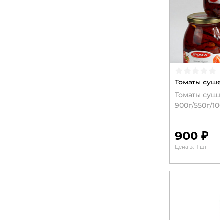
Томаты суше
Томаты суш.
900г/550г/1
900 ₽
Цена за 1 шт