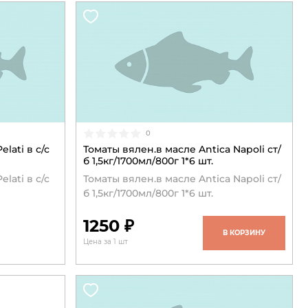
0
ati в с/с
Томаты вялен.в масле Antica Napoli ст/
б 1,5кг/1700мл/800г 1*6 шт.
ati в с/с
Томаты вялен.в масле Antica Napoli ст/
б 1,5кг/1700мл/800г 1*6 шт.
1250 ₽
В КОРЗИНУ
Цена за 1 шт