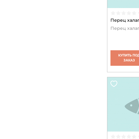
Перец халап
Перец халап
КУПИТЬ ПО
ЗАКАЗ