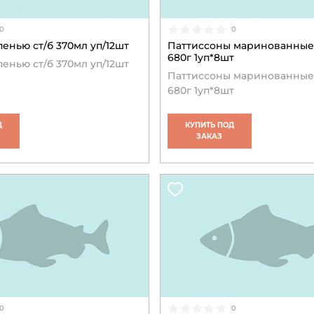
0
0
енью ст/б 370мл уп/12шт
Паттиссоны маринованные
680г 1уп*8шт
енью ст/б 370мл уп/12шт
Паттиссоны маринованные
680г 1уп*8шт
Д
КУПИТЬ ПОД
ЗАКАЗ
0
0