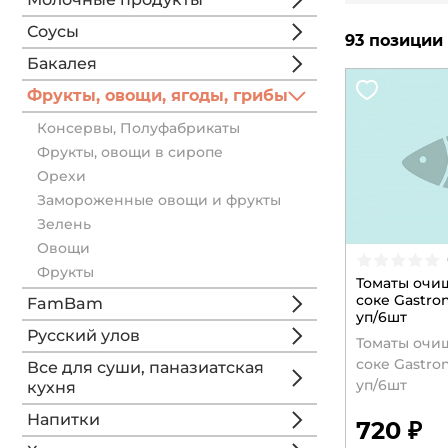
Соусы
93 позиции
Бакалея
Фрукты, овощи, ягоды, грибы
Консервы, Полуфабрикаты
Фрукты, овощи в сиропе
Орехи
Замороженные овощи и фрукты
Зелень
Овощи
Фрукты
Томаты очи
соке Gastron
FamBam
уп/6шт
Русский улов
Томаты очи
соке Gastron
Все для суши, паназиатская
уп/6шт
кухня
Напитки
720 ₽