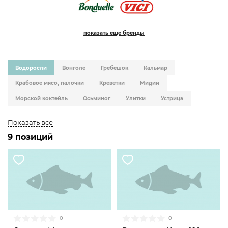
показать еще бренды
Водоросли
Вонголе
Гребешок
Кальмар
Крабовое мясо, палочки
Креветки
Мидии
Морской коктейль
Осьминог
Улитки
Устрица
Показать все
9 позиций
0
0