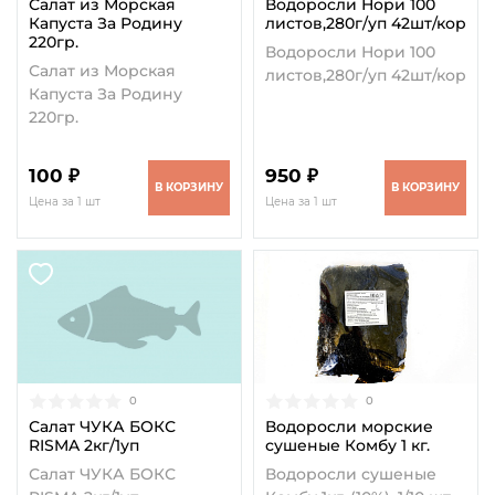
Салат из Морская
Водоросли Нори 100
Капуста За Родину
листов,280г/уп 42шт/кор
220гр.
Водоросли Нори 100
Салат из Морская
листов,280г/уп 42шт/кор
Капуста За Родину
220гр.
100 ₽
950 ₽
В КОРЗИНУ
В КОРЗИНУ
Цена за 1 шт
Цена за 1 шт
0
0
Салат ЧУКА БОКС
Водоросли морские
RISMA 2кг/1уп
сушеные Комбу 1 кг.
Салат ЧУКА БОКС
Водоросли сушеные