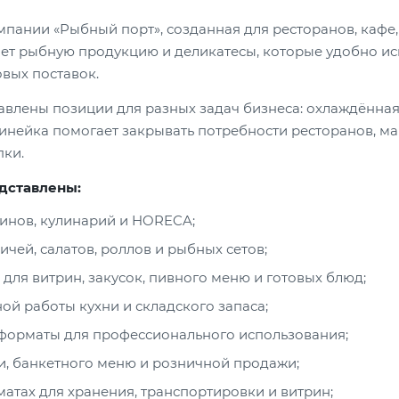
мпании «Рыбный порт», созданная для ресторанов, кафе,
т рыбную продукцию и деликатесы, которые удобно исп
овых поставок.
тавлены позиции для разных задач бизнеса: охлаждённая
инейка помогает закрывать потребности ресторанов, ма
пки.
едставлены:
зинов, кулинарий и HORECA;
ичей, салатов, роллов и рыбных сетов;
для витрин, закусок, пивного меню и готовых блюд;
й работы кухни и складского запаса;
е форматы для профессионального использования;
и, банкетного меню и розничной продажи;
атах для хранения, транспортировки и витрин;