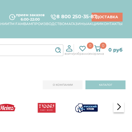
прием заказов
8 800 250-35-87
ДОСТАВКА
6:00-22:00
АНИИ
TM FAMBAM
ПРОИЗВОДСТВО
МАГАЗИНЫ
АКЦИИ
КОНТАКТЫ
0
0
0 руб
войти
избранное
корзина
О КОМПАНИИ
КАТАЛОГ