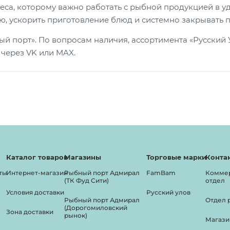
неса, которому важно работать с рыбной продукцией в 
ю, ускорить приготовление блюд и системно закрывать 
 порт». По вопросам наличия, ассортимента «Русский У
е через VK или MAX.
Каталог товаров
Магазины
Торговые марки
Конта
ты
Интернет-магазин
Рыбный порт Адмирал
FamBam
Комме
(ТК Фуд Сити)
отдел
Условия доставки
Русский улов
Рыбный порт Адмирал
Отдел 
(Дорогомиловский
Зона доставки
рынок)
Магази