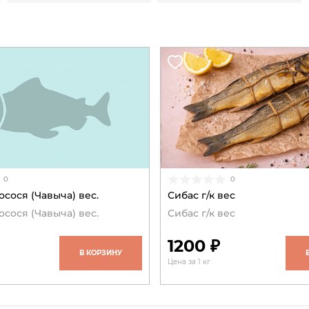
0
0
осося (Чавыча) вес.
Сибас г/к вес
осося (Чавыча) вес.
Сибас г/к вес
1200 ₽
В КОРЗИНУ
Цена за 1 кг