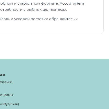
удобном и стабильном формате. Ассортимент
потребности в рыбных деликатесах.
лов» и условий поставки обращайтесь к
кты
рческий
рекламы
н (Фуд Сити)