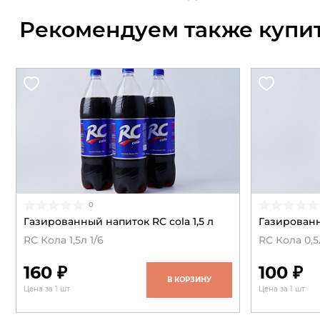
Рекомендуем также купи
0
Газированный напиток RC cola 1,5 л
Газированны
RC Кола 1,5л 1/6
RC Кола 0,5л
160 ₽
100 ₽
В КОРЗИНУ
Цена за 1 шт
Цена за 1 шт