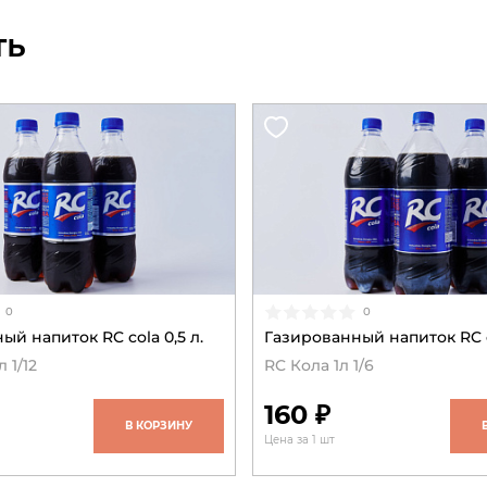
ть
0
0
й напиток RC cola 0,5 л.
Газированный напиток RC co
 1/12
RC Кола 1л 1/6
160 ₽
В КОРЗИНУ
Цена за 1 шт