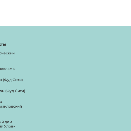
кты
рческий
рекламы
н (Фуд Сити)
он (Фуд Сити)
н
омиловский
ый дом
ий Улов»