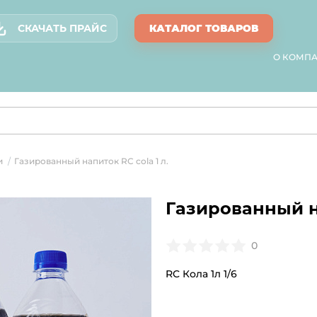
СКАЧАТЬ ПРАЙС
КАТАЛОГ ТОВАРОВ
О КОМП
и
Газированный напиток RC cola 1 л.
/
Газированный на
0
RC Кола 1л 1/6