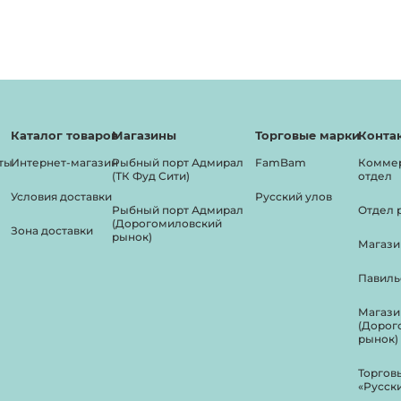
Каталог товаров
Магазины
Торговые марки
Конта
ты
Интернет-магазин
Рыбный порт Адмирал
FamBam
Комме
(ТК Фуд Сити)
отдел
Условия доставки
Русский улов
Рыбный порт Адмирал
Отдел 
(Дорогомиловский
Зона доставки
рынок)
Магази
Павиль
Магази
(Дорог
рынок)
Торгов
«Русск