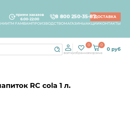
прием заказов
8 800 250-35-87
ДОСТАВКА
6:00-22:00
АНИИ
TM FAMBAM
ПРОИЗВОДСТВО
МАГАЗИНЫ
АКЦИИ
КОНТАКТЫ
0
0
0 руб
войти
избранное
корзина
питок RC cola 1 л.