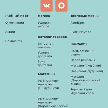
Рыбный порт
Horeca
Торговые марки
О компании
Условия
FamBam
работы
Акции
Русский улов
Каталог товаров
Реквизиты
Интернет-
Контакты
магазин
Коммерческий
Условия
отдел
доставки
Отдел рекламы
Зона
доставки
Магазин (Фуд Сити)
Павильон (Фуд Сити)
Магазины
Магазин
(Дорогомиловский
Рыбный порт
рынок)
Адмирал
(ТК Фуд Сити)
Торговый дом
«Русский Улов»
Рыбный порт
Адмирал
(Дорогомиловский