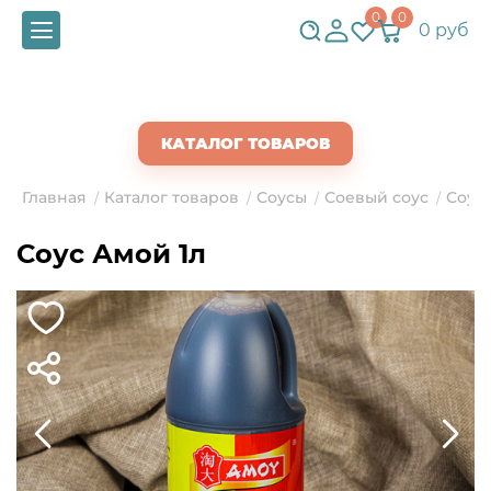
0
0
0 руб
СКАЧАТЬ ПРАЙС
КАТАЛОГ ТОВАРОВ
Главная
Каталог товаров
Соусы
Соевый соус
Соус 
/
/
/
/
Соус Амой 1л