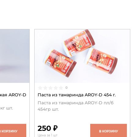
0
кая AROY-D
Паста из тамаринда AROY-D 454 г.
Паста из тамаринда AROY-D пл/б
кг шт.
454гр шт.
250 ₽
В КОРЗИНУ
В КОРЗИНУ
Цена за 1 шт