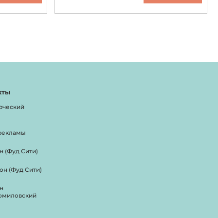
кты
рческий
рекламы
н (Фуд Сити)
он (Фуд Сити)
н
омиловский