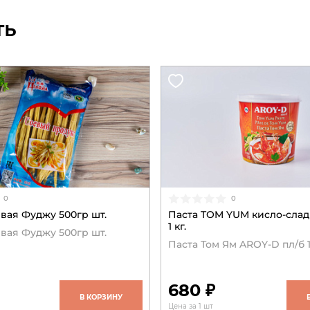
ть
0
0
вая Фуджу 500гр шт.
Паста TOM YUM кисло-слад
1 кг.
вая Фуджу 500гр шт.
Паста Том Ям AROY-D пл/б 1
680 ₽
В КОРЗИНУ
Цена за 1 шт