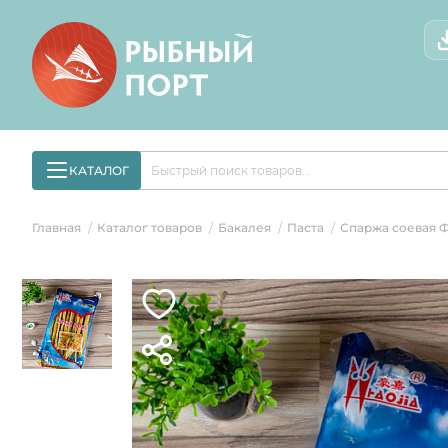
КАТАЛОГ
Главная
Каталог товаров
Бакалея
Паста
Спаржа соевая Ф
/
/
/
/