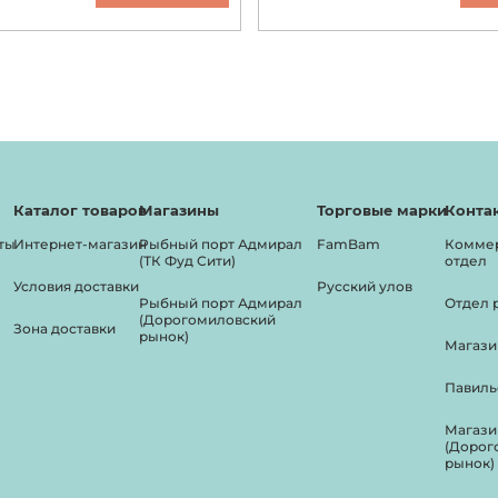
Каталог товаров
Магазины
Торговые марки
Конта
ты
Интернет-магазин
Рыбный порт Адмирал
FamBam
Комме
(ТК Фуд Сити)
отдел
Условия доставки
Русский улов
Рыбный порт Адмирал
Отдел 
(Дорогомиловский
Зона доставки
рынок)
Магази
Павиль
Магази
(Дорог
рынок)