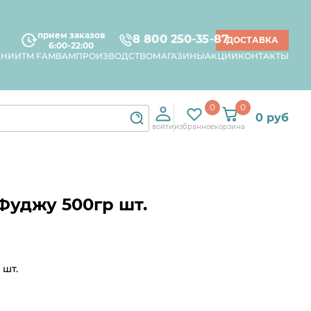
прием заказов
8 800 250-35-87
ДОСТАВКА
6:00-22:00
АНИИ
TM FAMBAM
ПРОИЗВОДСТВО
МАГАЗИНЫ
АКЦИИ
КОНТАКТЫ
0
0
0 руб
войти
избранное
корзина
Фуджу 500гр шт.
 шт.