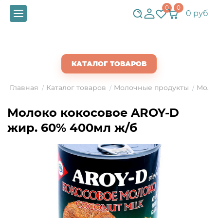
0
0
0 руб
СКАЧАТЬ ПРАЙС
КАТАЛОГ ТОВАРОВ
Главная
Каталог товаров
Молочные продукты
Моло
/
/
/
Молоко кокосовое AROY-D
жир. 60% 400мл ж/б